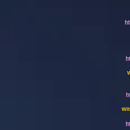
h
h
W
h
Wit
h