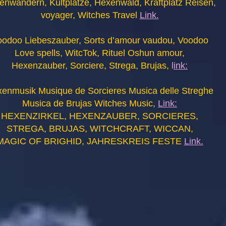
enwandern, Kultplätze, Hexenwald, Kraftplatz Reisen,
voyager, Witches Travel
Link.
oodoo Liebeszauber, Sorts d’amour vaudou, Voodoo
Love spells, WitcTok, Rituel Oshun amour,
Hexenzauber, Sorciere, Strega, Brujas,
l
ink:
enmusik Musique de Sorcieres Musica delle Streghe
Musica de Brujas Witches Music,
Link:
HEXENZIRKEL, HEXENZAUBER, SORCIERES,
STREGA, BRUJAS, WITCHCRAFT, WICCAN,
MAGIC OF BRIGHID, JAHRESKREIS FESTE
Link.