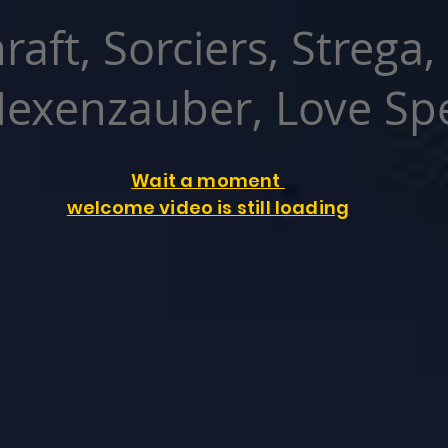
raft, Sorciers, Strega,
exenzauber, Love Spe
Wait a moment
welcome video is still loading