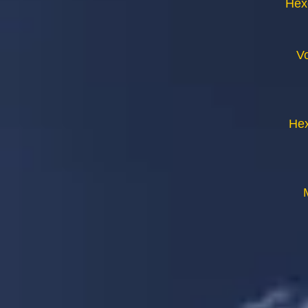
Hex
V
Hex