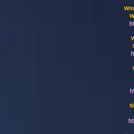
Wit
W
h
W
h
h
S
h