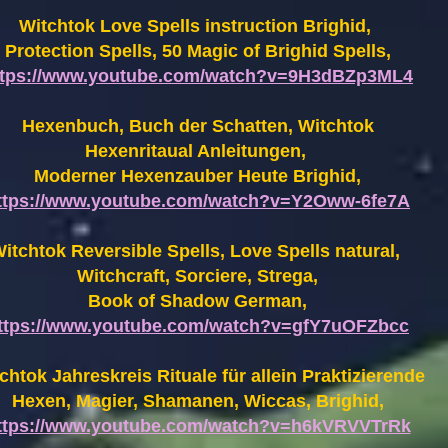
Witchtok Love Spells instruction Brighid,
Protection Spells, 50 Magic of Brighid Spells,
ttps://www.youtube.com/watch?v=9H3dBZp3ML4
Hexenbuch, Buch der Schatten, Witchtok
Hexenritaual Anleitungen,
Moderner Hexenzauber Heute Brighid,
ttps://www.youtube.com/watch?v=Y2Oww-6fe7A
itchtok Reversible Spells, Love Spells natural,
Witchcraft, Sorciere, Strega,
Book of Shadow German,
ttps://www.youtube.com/watch?v=gfY7uOFZbcc
chtok Jahreskreis Rituale für allein Praktizierende
Hexen,
Magier, Shamanen, Wiccas, Brighid,
ttps://www.youtube.com/watch?v=h6kVRVVTrRk