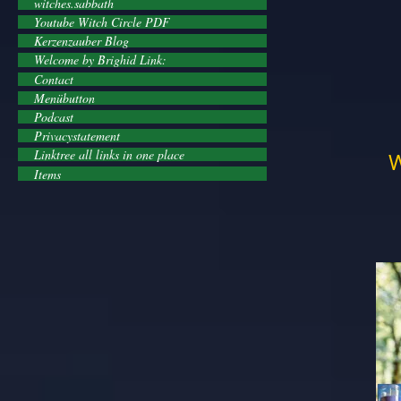
witches.sabbath
Youtube Witch Circle PDF
Kerzenzauber Blog
Welcome by Brighid Link:
Contact
Menübutton
Podcast
Privacystatement
Linktree all links in one place
W
Items