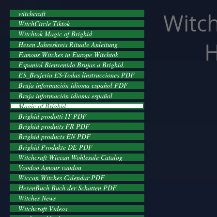
facebook-domain-verification=cvcpizmtgksq5fcmew8rd7c26oubyk
Witch
witchcraft
WitchCircle Tiktok
Witchtok Magic of Brighid
H
Hexen Jahreskreis Rituale Anleitung
Famous Witches in Europe Witchtok
Espaniol Bienvenido Brujas a Brighid.
ES_Brujeria ES-Todas linstrucciones PDF
Bruja información idioma español PDF
Bruja información idioma español
Magic of Brighid
Brighid prodotti IT PDF
Brighid produits FR PDF
Brighid products EN PDF
Brighid Produkte DE PDF
Witchcraft Wiccan Wohlesale Catalog
Voodoo Amour vaudou
Wiccan Witches Calendar PDF
HexenBuch Buch der Schatten PDF
Witches News
Witchcraft Videos