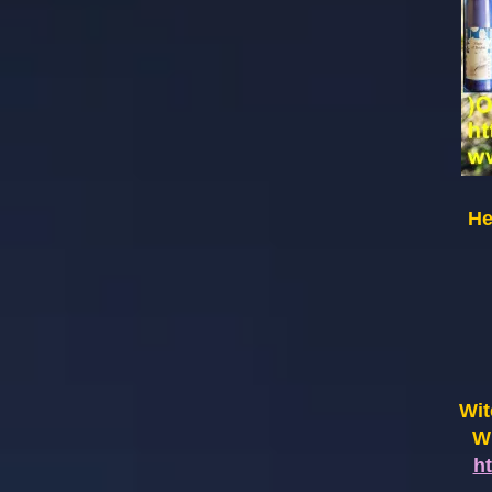
He
Wit
Wi
h