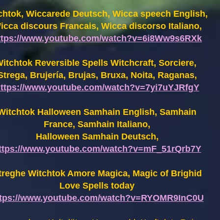
chtok, Wiccarede Deutsch, Wicca speech English,
icca discours Francais, Wicca discorso Italiano,
ttps://www.youtube.com/watch?v=6i8Ww9s6RXk
itchtok Reversible Spells Witchcraft, Sorciere,
Strega, Brujería, Brujas, Bruxa, Noita, Raganas,
ttps://www.youtube.com/watch?v=7yi7uYJRfgY
Witchtok Halloween Samhain English, Samhain
France,
Samhain Italiano,
Halloween Samhain Deutsch,
ttps://www.youtube.com/watch?v=mF_51rQrb7Y
treghe Witchtok Amore Magica, Magic of Brighid
Love Spells today
ttps://www.youtube.com/watch?v=RYOMR9InC0U