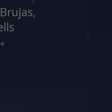
 Brujas,
lls